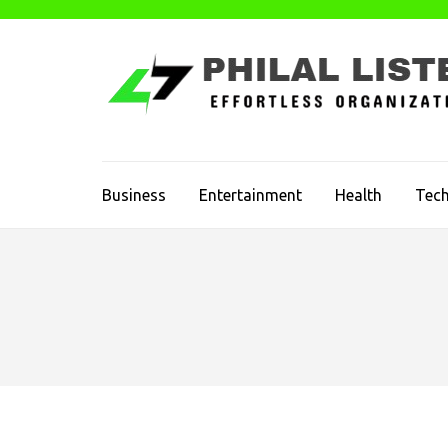
Skip
to
content
(Press
Enter)
Business
Entertainment
Health
Tec