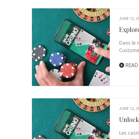
JUNE 12, 2
Explor
Dans le 
Customer
READ
JUNE 12, 2
Unlock
Les casi