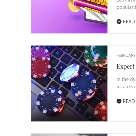
populari
READ
FEBRUARY 
Expert 
In the d
as a rev
READ