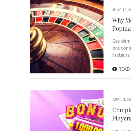
JUNE 12, 2
Why Me
Popula
Ces dern
ont conn
facteurs
READ
APRIL 9, 2
Comple
Player
Les casi