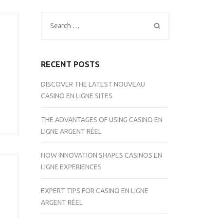
Search
for:
RECENT POSTS
DISCOVER THE LATEST NOUVEAU
CASINO EN LIGNE SITES
THE ADVANTAGES OF USING CASINO EN
LIGNE ARGENT RÉEL
HOW INNOVATION SHAPES CASINOS EN
LIGNE EXPERIENCES
EXPERT TIPS FOR CASINO EN LIGNE
ARGENT RÉEL