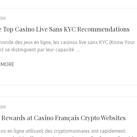
026
e Top Casino Live Sans KYC Recommendations
monde des jeux en ligne, les casinos live sans KYC (Know Your
) se distinguent par leur capacité …
 MORE
026
 Rewards at Casino Français Crypto Websites
nos en ligne utilisant des cryptomonnaies ont rapidement