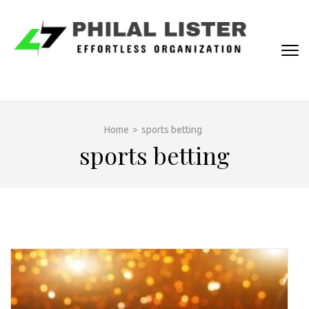
Skip
to
content
(Press
Enter)
PHILAL LISTER
Effortless Organization
Home
>
sports betting
sports betting