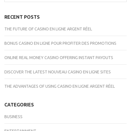
for:
RECENT POSTS
THE FUTURE OF CASINO EN LIGNE ARGENT RÉEL
BONUS CASINO EN LIGNE POUR PROFITER DES PROMOTIONS
ONLINE REAL MONEY CASINO OFFERING INSTANT PAYOUTS
DISCOVER THE LATEST NOUVEAU CASINO EN LIGNE SITES
THE ADVANTAGES OF USING CASINO EN LIGNE ARGENT RÉEL
CATEGORIES
BUSINESS