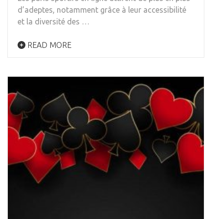
d’adeptes, notamment grâce à leur accessibilité
et la diversité des …
READ MORE