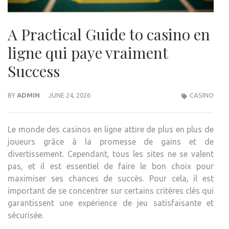
A Practical Guide to casino en
ligne qui paye vraiment
Success
BY
ADMIN
JUNE 24, 2026
CASINO
Le monde des casinos en ligne attire de plus en plus de
joueurs grâce à la promesse de gains et de
divertissement. Cependant, tous les sites ne se valent
pas, et il est essentiel de faire le bon choix pour
maximiser ses chances de succès. Pour cela, il est
important de se concentrer sur certains critères clés qui
garantissent une expérience de jeu satisfaisante et
sécurisée.