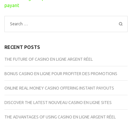
payant
Search
for:
RECENT POSTS
THE FUTURE OF CASINO EN LIGNE ARGENT RÉEL
BONUS CASINO EN LIGNE POUR PROFITER DES PROMOTIONS
ONLINE REAL MONEY CASINO OFFERING INSTANT PAYOUTS
DISCOVER THE LATEST NOUVEAU CASINO EN LIGNE SITES
THE ADVANTAGES OF USING CASINO EN LIGNE ARGENT RÉEL