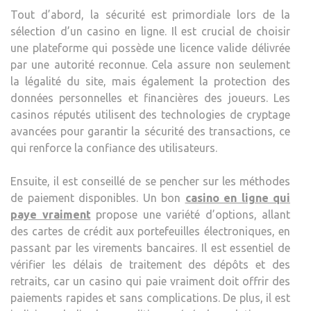
Tout d’abord, la sécurité est primordiale lors de la
sélection d’un casino en ligne. Il est crucial de choisir
une plateforme qui possède une licence valide délivrée
par une autorité reconnue. Cela assure non seulement
la légalité du site, mais également la protection des
données personnelles et financières des joueurs. Les
casinos réputés utilisent des technologies de cryptage
avancées pour garantir la sécurité des transactions, ce
qui renforce la confiance des utilisateurs.
Ensuite, il est conseillé de se pencher sur les méthodes
de paiement disponibles. Un bon
casino en ligne qui
paye vraiment
propose une variété d’options, allant
des cartes de crédit aux portefeuilles électroniques, en
passant par les virements bancaires. Il est essentiel de
vérifier les délais de traitement des dépôts et des
retraits, car un casino qui paie vraiment doit offrir des
paiements rapides et sans complications. De plus, il est