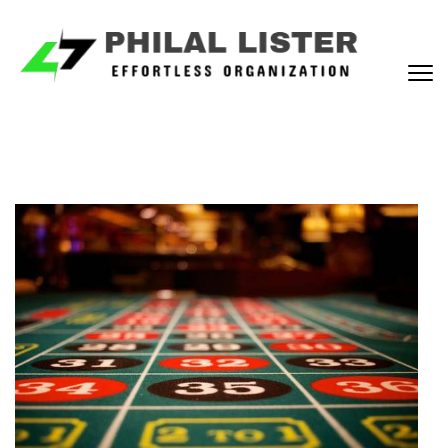
Skip
to
content
(Press
Enter)
PHILAL LISTER
Effortless Organization