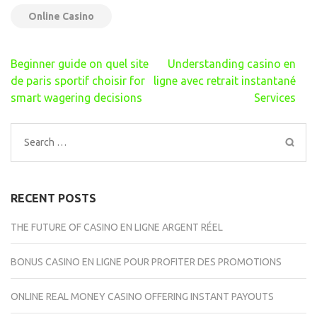
Online Casino
Post
Beginner guide on quel site
Understanding casino en
navigation
de paris sportif choisir for
ligne avec retrait instantané
smart wagering decisions
Services
Search
for:
RECENT POSTS
THE FUTURE OF CASINO EN LIGNE ARGENT RÉEL
BONUS CASINO EN LIGNE POUR PROFITER DES PROMOTIONS
ONLINE REAL MONEY CASINO OFFERING INSTANT PAYOUTS