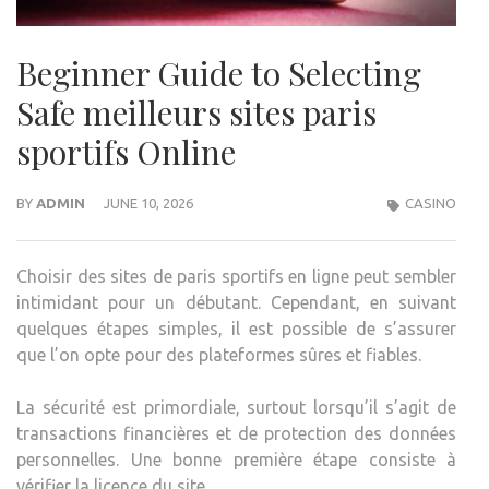
Beginner Guide to Selecting
Safe meilleurs sites paris
sportifs Online
BY
ADMIN
JUNE 10, 2026
CASINO
Choisir des sites de paris sportifs en ligne peut sembler
intimidant pour un débutant. Cependant, en suivant
quelques étapes simples, il est possible de s’assurer
que l’on opte pour des plateformes sûres et fiables.
La sécurité est primordiale, surtout lorsqu’il s’agit de
transactions financières et de protection des données
personnelles. Une bonne première étape consiste à
vérifier la licence du site.