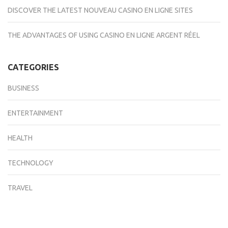
DISCOVER THE LATEST NOUVEAU CASINO EN LIGNE SITES
THE ADVANTAGES OF USING CASINO EN LIGNE ARGENT RÉEL
CATEGORIES
BUSINESS
ENTERTAINMENT
HEALTH
TECHNOLOGY
TRAVEL