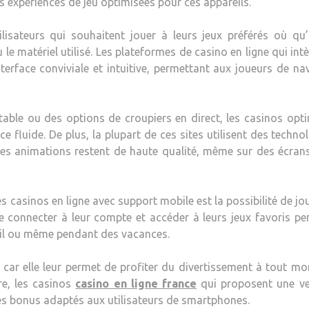
s expériences de jeu optimisées pour ces appareils.
ateurs qui souhaitent jouer à leurs jeux préférés où qu’i
le matériel utilisé. Les plateformes de casino en ligne qui int
erface conviviale et intuitive, permettant aux joueurs de na
able ou des options de croupiers en direct, les casinos opt
e fluide. De plus, la plupart de ces sites utilisent des techno
les animations restent de haute qualité, même sur des écran
s casinos en ligne avec support mobile est la possibilité de jo
e connecter à leur compte et accéder à leurs jeux favoris p
vail ou même pendant des vacances.
s, car elle leur permet de profiter du divertissement à tout m
re, les casinos
casino en ligne france
qui proposent une ve
des bonus adaptés aux utilisateurs de smartphones.