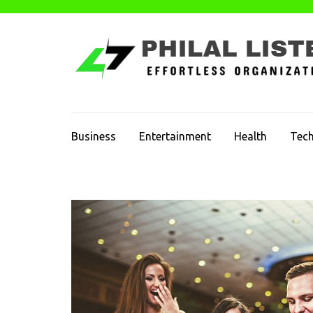
Skip
to
content
(Press
Enter)
Business
Entertainment
Health
Tec