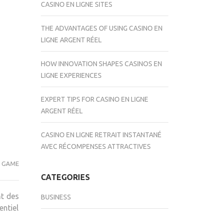
CASINO EN LIGNE SITES
THE ADVANTAGES OF USING CASINO EN
LIGNE ARGENT RÉEL
HOW INNOVATION SHAPES CASINOS EN
LIGNE EXPERIENCES
EXPERT TIPS FOR CASINO EN LIGNE
ARGENT RÉEL
CASINO EN LIGNE RETRAIT INSTANTANÉ
AVEC RÉCOMPENSES ATTRACTIVES
GAME
CATEGORIES
nt des
BUSINESS
entiel