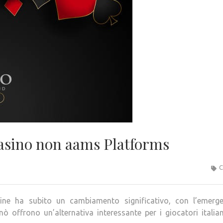
casino non aams Platforms
C
line ha subito un cambiamento significativo, con l’emerge
 offrono un’alternativa interessante per i giocatori italia