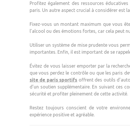
Profitez également des ressources éducatives
paris. Un autre aspect crucial à considérer est l
Fixez-vous un montant maximum que vous êtes pr
l’alcool ou des émotions fortes, car cela peut n
Utiliser un système de mise prudente vous perm
importantes. Enfin, il est important de se rappel
Évitez de vous laisser emporter par la recherc
que vous perdez le contrôle ou que les paris d
site de paris sportifs
offrent des outils d’aut
d’un soutien supplémentaire. En suivant ces con
sécurité et profiter pleinement de cette activité.
Restez toujours conscient de votre environne
expérience positive et agréable.