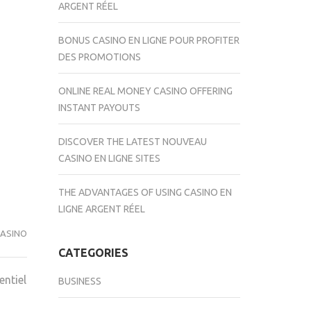
ARGENT RÉEL
BONUS CASINO EN LIGNE POUR PROFITER
DES PROMOTIONS
ONLINE REAL MONEY CASINO OFFERING
INSTANT PAYOUTS
DISCOVER THE LATEST NOUVEAU
CASINO EN LIGNE SITES
THE ADVANTAGES OF USING CASINO EN
LIGNE ARGENT RÉEL
ASINO
CATEGORIES
entiel
BUSINESS