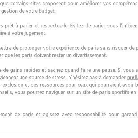
 que certains sites proposent pour améliorer vos compétenc
a gestion de votre budget.
êt à parier et respectez-le. Évitez de parier sous l’influe
uire à votre jugement.
ettra de prolonger votre expérience de paris sans risquer de 
er que les paris doivent rester un divertissement.
he de gains rapides et sachez quand faire une pause. Si vous 
eviennent une source de stress, n’hésitez pas à demander
meil
o-exclusion et des ressources pour ceux qui pourraient avoir 
seils, vous pourrez naviguer sur un site de paris sportifs en
ment de paris et agissez avec responsabilité pour garanti