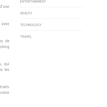
ENTERTAINMENT
 d’une
HEALTH
s avez
TECHNOLOGY
TRAVEL
tez de
ishing
s, qui
ec les
traits
 votre