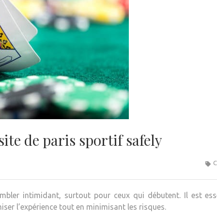
ite de paris sportif safely
C
mbler intimidant, surtout pour ceux qui débutent. Il est ess
er l’expérience tout en minimisant les risques.