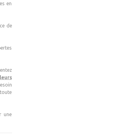
es en
nce de
pertes
sentez
leurs
besoin
 toute
r une