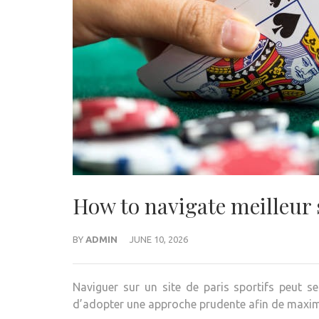
How to navigate meilleur s
BY
ADMIN
JUNE 10, 2026
Naviguer sur un site de paris sportifs peut se
d’adopter une approche prudente afin de maximis