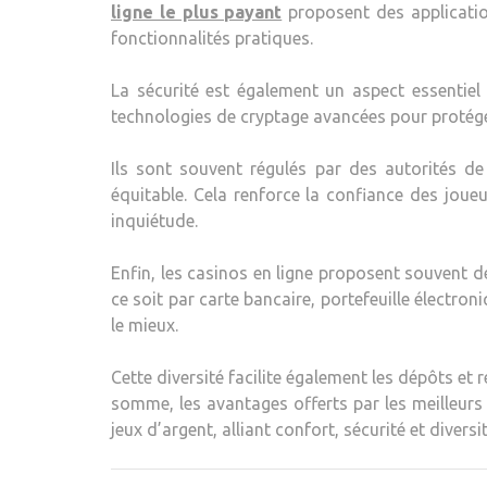
ligne le plus payant
proposent des application
fonctionnalités pratiques.
La sécurité est également un aspect essentiel 
technologies de cryptage avancées pour protéger
Ils sont souvent régulés par des autorités de
équitable. Cela renforce la confiance des joue
inquiétude.
Enfin, les casinos en ligne proposent souvent 
ce soit par carte bancaire, portefeuille électro
le mieux.
Cette diversité facilite également les dépôts et r
somme, les avantages offerts par les meilleurs
jeux d’argent, alliant confort, sécurité et diversit