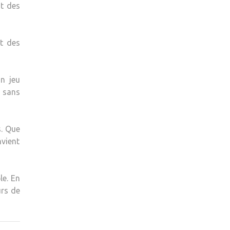
nt des
nt des
un jeu
u sans
s. Que
nvient
le. En
urs de