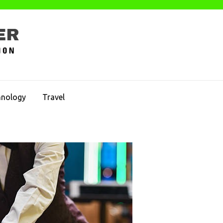
PHILAL LISTER
Effortless Organization
hnology
Travel