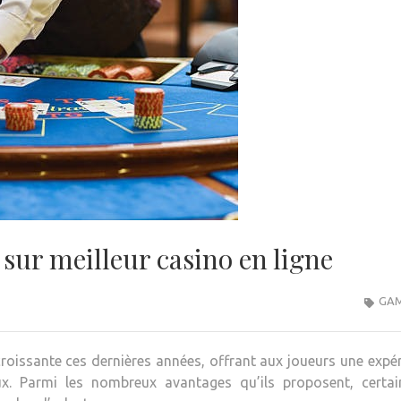
sur meilleur casino en ligne
GAM
croissante ces dernières années, offrant aux joueurs une expé
ux. Parmi les nombreux avantages qu’ils proposent, certai