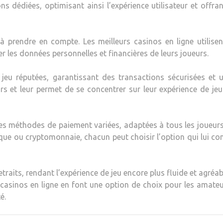
s dédiées, optimisant ainsi l’expérience utilisateur et offra
à prendre en compte. Les meilleurs casinos en ligne utilise
 les données personnelles et financières de leurs joueurs.
 jeu réputées, garantissant des transactions sécurisées et 
urs et leur permet de se concentrer sur leur expérience de je
des méthodes de paiement variées, adaptées à tous les joueur
nique ou cryptomonnaie, chacun peut choisir l’option qui lui co
etraits, rendant l’expérience de jeu encore plus fluide et agréab
 casinos en ligne en font une option de choix pour les amate
é.