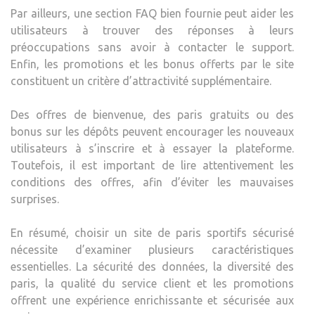
Par ailleurs, une section FAQ bien fournie peut aider les
utilisateurs à trouver des réponses à leurs
préoccupations sans avoir à contacter le support.
Enfin, les promotions et les bonus offerts par le site
constituent un critère d’attractivité supplémentaire.
Des offres de bienvenue, des paris gratuits ou des
bonus sur les dépôts peuvent encourager les nouveaux
utilisateurs à s’inscrire et à essayer la plateforme.
Toutefois, il est important de lire attentivement les
conditions des offres, afin d’éviter les mauvaises
surprises.
En résumé, choisir un site de paris sportifs sécurisé
nécessite d’examiner plusieurs caractéristiques
essentielles. La sécurité des données, la diversité des
paris, la qualité du service client et les promotions
offrent une expérience enrichissante et sécurisée aux