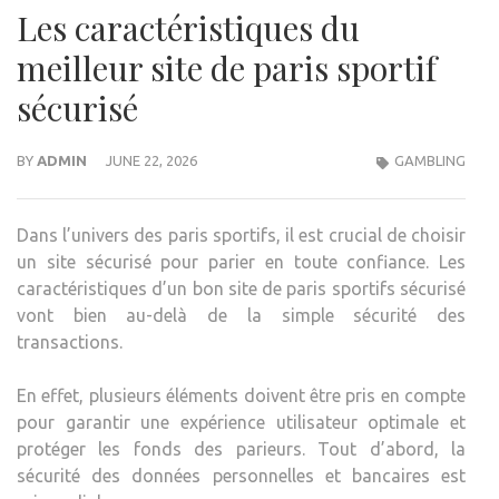
Les caractéristiques du
meilleur site de paris sportif
sécurisé
BY
ADMIN
JUNE 22, 2026
GAMBLING
Dans l’univers des paris sportifs, il est crucial de choisir
un site sécurisé pour parier en toute confiance. Les
caractéristiques d’un bon site de paris sportifs sécurisé
vont bien au-delà de la simple sécurité des
transactions.
En effet, plusieurs éléments doivent être pris en compte
pour garantir une expérience utilisateur optimale et
protéger les fonds des parieurs. Tout d’abord, la
sécurité des données personnelles et bancaires est