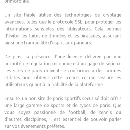
primordiale.
Un site fiable utilise des technologies de cryptage
avancées, telles que le protocole SSL, pour protéger les
informations sensibles des utilisateurs. Cela permet
d’éviter les fuites de données et les piratages, assurant
ainsi une tranquillité d’esprit aux parieurs.
De plus, la présence d’une licence délivrée par une
autorité de régulation reconnue est un gage de sérieux.
Les sites de paris doivent se conformer à des normes
strictes pour obtenir cette licence, ce qui rassure les
utilisateurs quant à la fiabilité de la plateforme.
Ensuite, un bon site de paris sportifs sécurisé doit offrir
une large gamme de sports et de types de paris. Que
vous soyez passionné de football, de tennis ou
d’autres disciplines, il est essentiel de pouvoir parier
sur vos événements préférés.