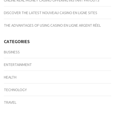
ONLINE REAL MONEY CASINO OFFERING INSTANT PAYOUTS
DISCOVER THE LATEST NOUVEAU CASINO EN LIGNE SITES
THE ADVANTAGES OF USING CASINO EN LIGNE ARGENT RÉEL
CATEGORIES
BUSINESS
ENTERTAINMENT
HEALTH
TECHNOLOGY
TRAVEL