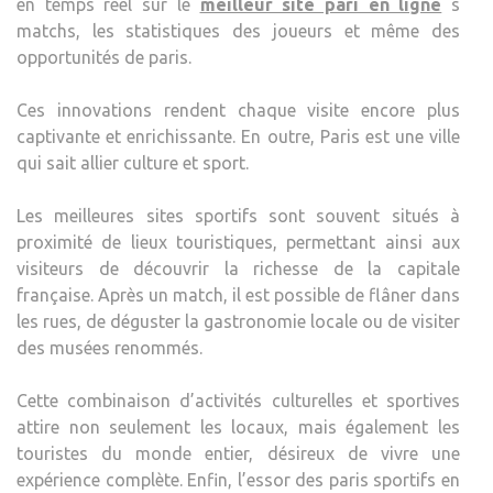
en temps réel sur le
meilleur site pari en ligne
s
matchs, les statistiques des joueurs et même des
opportunités de paris.
Ces innovations rendent chaque visite encore plus
captivante et enrichissante. En outre, Paris est une ville
qui sait allier culture et sport.
Les meilleures sites sportifs sont souvent situés à
proximité de lieux touristiques, permettant ainsi aux
visiteurs de découvrir la richesse de la capitale
française. Après un match, il est possible de flâner dans
les rues, de déguster la gastronomie locale ou de visiter
des musées renommés.
Cette combinaison d’activités culturelles et sportives
attire non seulement les locaux, mais également les
touristes du monde entier, désireux de vivre une
expérience complète. Enfin, l’essor des paris sportifs en