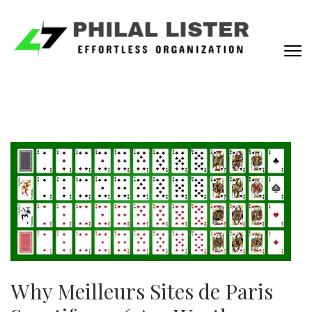
Skip
to
content
(Press
Enter)
PHILAL LISTER
Effortless Organization
Why Meilleurs Sites de Paris